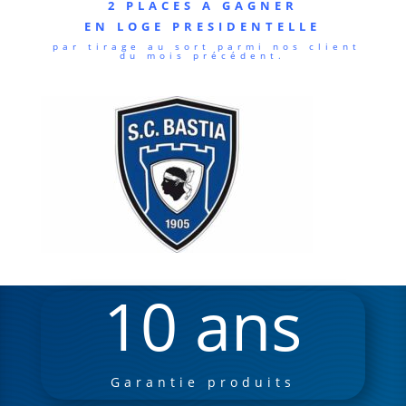
2 PLACES A GAGNER
EN LOGE PRESIDENTELLE
par tirage au sort parmi nos client
du mois précédent.
10 ans
Garantie produits