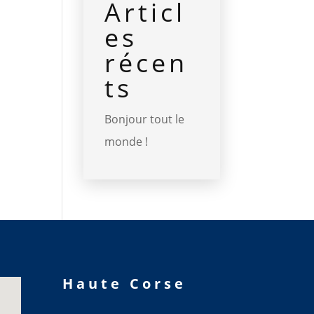
Articl
es
récen
ts
Bonjour tout le
monde !
Haute Corse